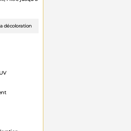
la décoloration
-UV
ent