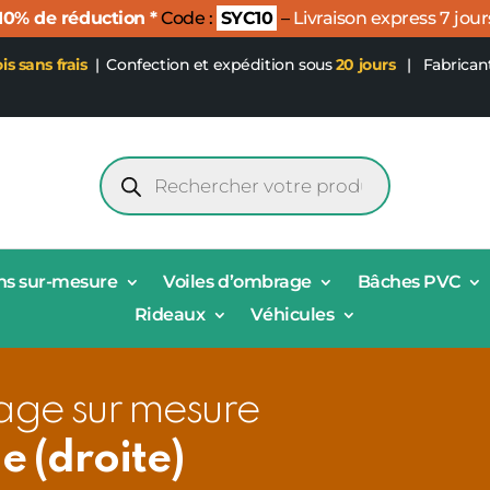
 10% de réduction *
Code :
SYC10
–
Livraison express 7 jour
ois sans frais
|
Confection et expédition sous
20 jours
| Fabrican
Recherche
de
produits
ns sur-mesure
Voiles d’ombrage
Bâches PVC
Rideaux
Véhicules
age sur mesure
e (droite)