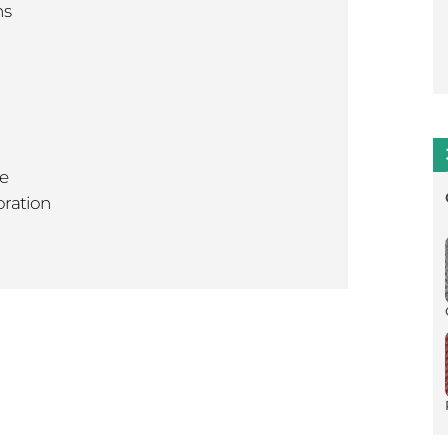
ns
re
oration