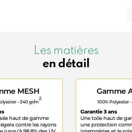
Les matières
en détail
mme MESH
Gamme A
2
lyester - 340 gr/m
100% Polyester 
ns
Garantie 3 ans
essée haut de gamme
Une toile haut de ga
ègera contre les rayons
une protection comm
ltre jusqu'à 98,8% des UV
intempéries et le solei