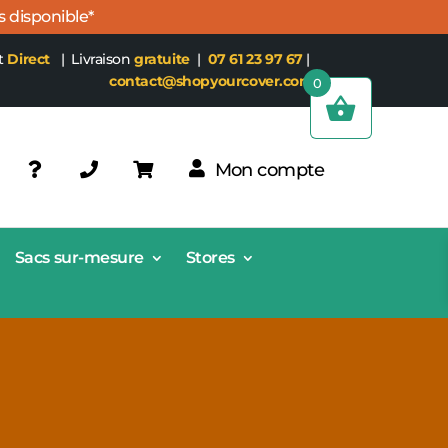
s disponible*
t
Direct
| Livraison
gratuite
|
07 61 23 97 67
|
contact@shopyourcover.com
0
Mon compte
Sacs sur-mesure
Stores