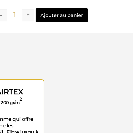
-
+
Ajouter au panier
Quantité
IRTEX
2
- 200 gr/m
mme qui offre
e les
l., Filtre jusqu'à