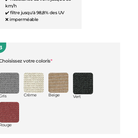
km/h
✔️ filtre jusqu'à 98,8% des UV
❌ imperméable
3
(required)
Choisissez votre coloris
*
Crème
Beige
Gris
Vert
Rouge