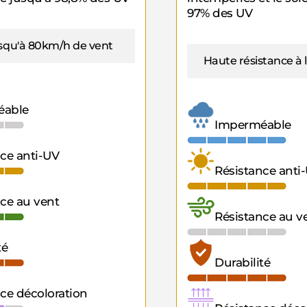
97% des UV
usqu'à 80km/h de vent
Haute résistance à 
éable
Imperméable
ce anti-UV
Résistance anti
ce au vent
Résistance au v
té
Durabilité
ce décoloration