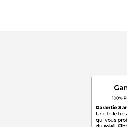
Ga
100% Po
Garantie 3 a
Une toile tr
qui vous prot
du soleil. Fi