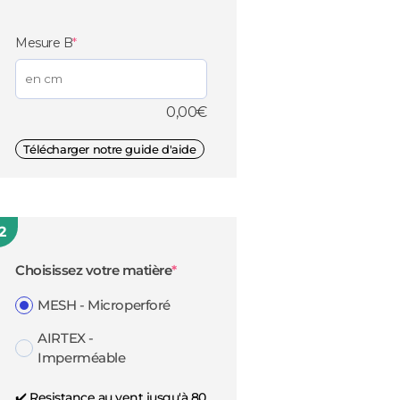
(required)
Mesure B
*
0,00
€
Télécharger notre guide d'aide
2
(required)
Choisissez votre matière
*
MESH - Microperforé
AIRTEX -
Imperméable
✔️ Resistance au vent jusqu'à 80