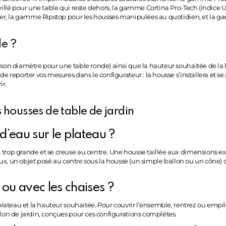
seillé pour une table qui reste dehors, la gamme Cortina Pro-Tech (indice
e mer, la gamme Ripstop pour les housses manipulées au quotidien, et la 
e ?
 son diamètre pour une table ronde) ainsi que la hauteur souhaitée de la 
e reporter vos mesures dans le configurateur : la housse s’installera et se
ir.
 housses de table de jardin
’eau sur le plateau ?
trop grande et se creuse au centre. Une housse taillée aux dimensions exa
teaux, un objet posé au centre sous la housse (un simple ballon ou un cône
e ou avec les chaises ?
 plateau et la hauteur souhaitée. Pour couvrir l’ensemble, rentrez ou empi
alon de jardin, conçues pour ces configurations complètes.