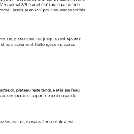
 UV maximal 8/8, étanchéité totale par bande
gamme Classique en PVC pour les usages abrités.
housse, plateau seul ou jusqu’au sol. Ajoutez
 retirera facilement. Rallonges en place ou
ctes du plateau reste tendue et laisse l’eau
) crée une pente et supprime tout risque de
lez les chaises, mesurez l’ensemble ainsi