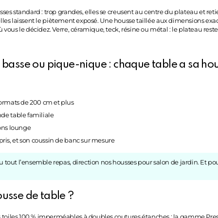
sses standard : trop grandes, elles se creusent au centre du plateau et ret
es, elles laissent le piètement exposé. Une housse taillée aux dimensions ex
ù vous le décidez. Verre, céramique, teck, résine ou métal : le plateau rest
 basse ou pique-nique : chaque table a sa ho
 formats de 200 cm et plus
nde table familiale
lons lounge
ris, et son
coussin de banc sur mesure
ou tout l’ensemble repas, direction nos
housses pour salon de jardin
. Et po
usse de table ?
 toiles 100 % imperméables à doubles coutures étanches : la gamme Presti