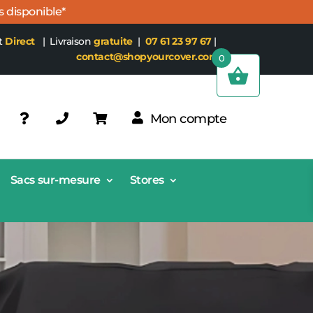
s disponible*
t
Direct
| Livraison
gratuite
|
07 61 23 97 67
|
contact@shopyourcover.com
0
Mon compte
Sacs sur-mesure
Stores