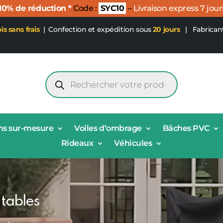
 10% de réduction *
Code :
SYC10
–
Livraison express 7 jour
ois sans frais
|
Confection et expédition sous
20 jours
| Fabrican
Recherche
de
produits
ns sur-mesure
Voiles d’ombrage
Bâches PVC
Rideaux
Véhicules
 tables