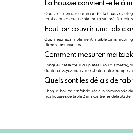
La housse convient-elle à u
Oui, c’est même recommandé : la housse protège l
ternissent le verre. Le plateau reste prêt à servi
Peut-on couvrir une table a
Oui, mesurez simplement la table dans la configur
dimensions exactes.
Comment mesurer ma tabl
Longueur et largeur du plateau (ou diamètre), haut
doute, envoyez-nous une photo, notre équipe val
Quels sont les délais de fabr
Chaque housse est fabriquée à la commande dans no
nos housses de table 2 ans contre les défauts de 