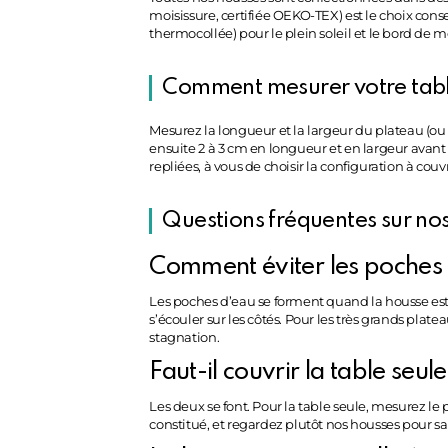
moisissure, certifiée OEKO-TEX) est le choix con
thermocollée) pour le plein soleil et le bord d
Comment mesurer votre tabl
Mesurez la longueur et la largeur du plateau (ou
ensuite 2 à 3 cm en longueur et en largeur avant d
repliées, à vous de choisir la configuration à couvr
Questions fréquentes sur nos
Comment éviter les poches d
Les poches d’eau se forment quand la housse est 
s’écouler sur les côtés. Pour les très grands pla
stagnation.
Faut-il couvrir la table seul
Les deux se font. Pour la table seule, mesurez le
constitué, et regardez plutôt nos housses pour s