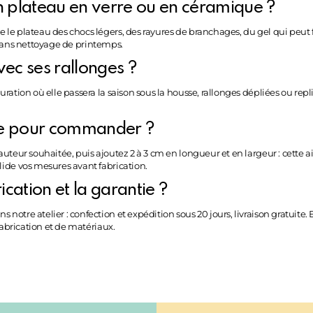
n plateau en verre ou en céramique ?
e plateau des chocs légers, des rayures de branchages, du gel qui peut fr
r, sans nettoyage de printemps.
vec ses rallonges ?
ation où elle passera la saison sous la housse, rallonges dépliées ou rep
e pour commander ?
eur souhaitée, puis ajoutez 2 à 3 cm en longueur et en largeur : cette aisan
ide vos mesures avant fabrication.
ication et la garantie ?
tre atelier : confection et expédition sous 20 jours, livraison gratuite. 
fabrication et de matériaux.