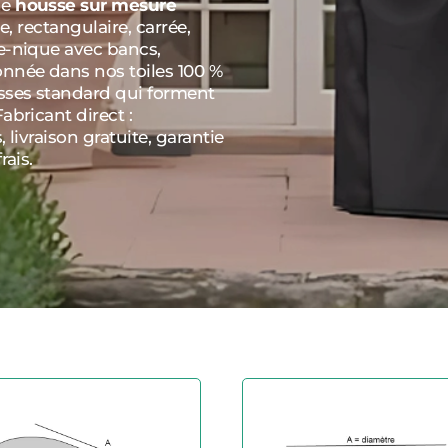
ne
housse sur mesure
e, rectangulaire, carrée,
e-nique avec bancs,
onnée dans nos toiles 100 %
usses standard qui forment
abricant direct :
 livraison gratuite, garantie
rais.