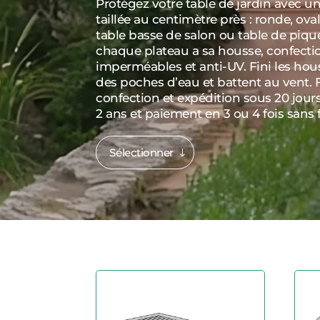
Protégez votre table de jardin avec u
taillée au centimètre près : ronde, oval
table basse de salon ou table de piqu
chaque plateau a sa housse, confecti
imperméables et anti-UV. Fini les ho
des poches d’eau et battent au vent. F
confection et expédition sous 20 jours,
2 ans et paiement en 3 ou 4 fois sans f
Sélectionner