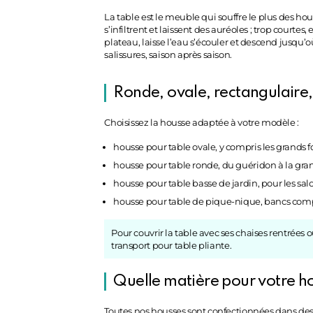
La table est le meuble qui souffre le plus des hou
s’infiltrent et laissent des auréoles ; trop court
plateau, laisse l’eau s’écouler et descend jusqu’o
salissures, saison après saison.
Ronde, ovale, rectangulaire,
Choisissez la housse adaptée à votre modèle :
housse pour table ovale
, y compris les grands
housse pour table ronde
, du guéridon à la gra
housse pour table basse de jardin
, pour les sa
housse pour table de pique-nique
, bancs comp
Pour couvrir la table avec ses chaises rentrées 
transport pour table pliante
.
Quelle matière pour votre ho
Toutes nos housses sont confectionnées dans des