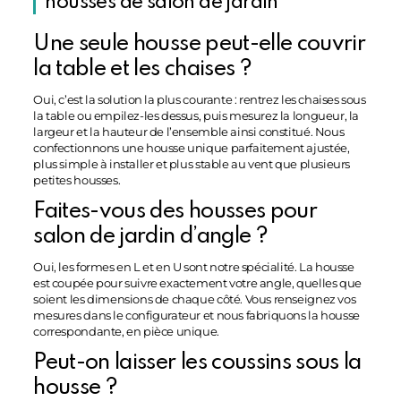
housses de salon de jardin
Une seule housse peut-elle couvrir
la table et les chaises ?
Oui, c’est la solution la plus courante : rentrez les chaises sous
la table ou empilez-les dessus, puis mesurez la longueur, la
largeur et la hauteur de l’ensemble ainsi constitué. Nous
confectionnons une housse unique parfaitement ajustée,
plus simple à installer et plus stable au vent que plusieurs
petites housses.
Faites-vous des housses pour
salon de jardin d’angle ?
Oui, les formes en L et en U sont notre spécialité. La housse
est coupée pour suivre exactement votre angle, quelles que
soient les dimensions de chaque côté. Vous renseignez vos
mesures dans le configurateur et nous fabriquons la housse
correspondante, en pièce unique.
Peut-on laisser les coussins sous la
housse ?