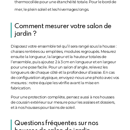
thermocollée pour une étanchéité totale. Pour le bord de
mer, le plein soleil et les hivernages longs.
Comment mesurer votre salon de
jardin ?
Disposez votre ensemble tel qu’il sera rangé sous la housse :
chaises rentrées ou empilées, modules regroupés. Mesurez
ensuite la longueur, la largeur et la hauteur totales de
l’ensemble, puis ajoutez 2 à 3 cm en longueur et en largeur
pour une pose facile. Pour un salon d’angle, relevez les
longueurs de chaque côté et la profondeur d’assise. En cas
de configuration atypique, envoyez-nous une photo avec vos
mesures : notre équipe les vérifie avant la mise en
fabrication.
Pour une protection complète, pensez aussi à nos
housses
de coussin extérieur sur mesure
pour les assises et dossiers,
et à nos
housses pour bains de soleil
.
Questions fréquentes sur nos