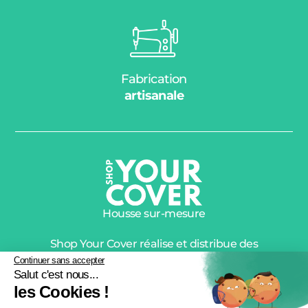
Fabrication
artisanale
Housse sur-mesure
Shop Your Cover réalise et distribue des
housses de protection de qualité premium
Continuer sans accepter
Salut c'est nous...
depuis plus de 10 ans.
les Cookies !
© 2026 shopyourcover.com –
Création : Allovox