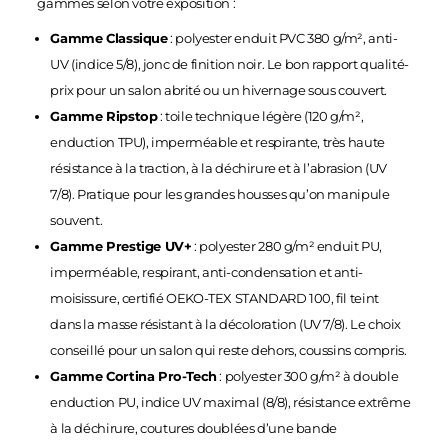
gammes selon votre exposition :
Gamme Classique
: polyester enduit PVC 380 g/m², anti-
UV (indice 5/8), jonc de finition noir. Le bon rapport qualité-
prix pour un salon abrité ou un hivernage sous couvert.
Gamme Ripstop
: toile technique légère (120 g/m²,
enduction TPU), imperméable et respirante, très haute
résistance à la traction, à la déchirure et à l’abrasion (UV
7/8). Pratique pour les grandes housses qu’on manipule
souvent.
Gamme Prestige UV+
: polyester 280 g/m² enduit PU,
imperméable, respirant, anti-condensation et anti-
moisissure, certifié OEKO-TEX STANDARD 100, fil teint
dans la masse résistant à la décoloration (UV 7/8). Le choix
conseillé pour un salon qui reste dehors, coussins compris.
Gamme Cortina Pro-Tech
: polyester 300 g/m² à double
enduction PU, indice UV maximal (8/8), résistance extrême
à la déchirure, coutures doublées d’une bande