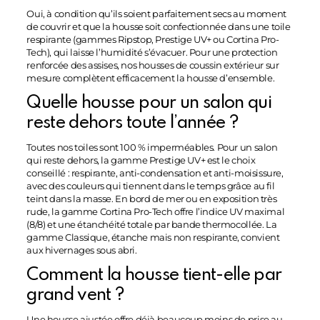
Oui, à condition qu’ils soient parfaitement secs au moment
de couvrir et que la housse soit confectionnée dans une toile
respirante (gammes Ripstop, Prestige UV+ ou Cortina Pro-
Tech), qui laisse l’humidité s’évacuer. Pour une protection
renforcée des assises, nos housses de coussin extérieur sur
mesure complètent efficacement la housse d’ensemble.
Quelle housse pour un salon qui
reste dehors toute l’année ?
Toutes nos toiles sont 100 % imperméables. Pour un salon
qui reste dehors, la gamme Prestige UV+ est le choix
conseillé : respirante, anti-condensation et anti-moisissure,
avec des couleurs qui tiennent dans le temps grâce au fil
teint dans la masse. En bord de mer ou en exposition très
rude, la gamme Cortina Pro-Tech offre l’indice UV maximal
(8/8) et une étanchéité totale par bande thermocollée. La
gamme Classique, étanche mais non respirante, convient
aux hivernages sous abri.
Comment la housse tient-elle par
grand vent ?
Une housse ajustée offre déjà beaucoup moins de prise au