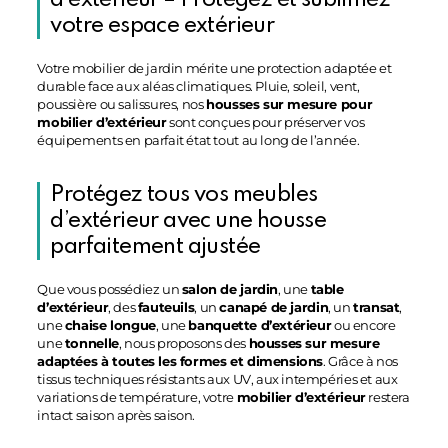
d’extérieur – Protégez et sublimez
votre espace extérieur
Votre mobilier de jardin mérite une protection adaptée et
durable face aux aléas climatiques. Pluie, soleil, vent,
poussière ou salissures, nos
housses sur mesure pour
mobilier d’extérieur
sont conçues pour préserver vos
équipements en parfait état tout au long de l’année.
Protégez tous vos meubles
d’extérieur avec une housse
parfaitement ajustée
Que vous possédiez un
salon de jardin
, une
table
d’extérieur
, des
fauteuils
, un
canapé de jardin
, un
transat
,
une
chaise longue
, une
banquette d’extérieur
ou encore
une
tonnelle
, nous proposons des
housses sur mesure
adaptées à toutes les formes et dimensions
. Grâce à nos
tissus techniques résistants aux UV, aux intempéries et aux
variations de température, votre
mobilier d’extérieur
restera
intact saison après saison.