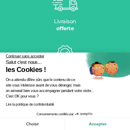
Livraison
offerte
Continuer sans accepter
Salut c'est nous...
les Cookies !
Garantie
produit
On a attendu d'être sûrs que le contenu de ce
site vous intéresse avant de vous déranger, mais
on aimerait bien vous accompagner pendant votre visite...
C'est OK pour vous ?
Lire la politique de confidentialité
Consentements certifiés par
Fabrication
Choisir
Accepter