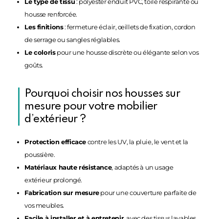
Le type de tissu
: polyester enduit PVC, toile respirante ou
housse renforcée.
Les finitions
: fermeture éclair, œillets de fixation, cordon
de serrage ou sangles réglables.
Le coloris
pour une housse discrète ou élégante selon vos
goûts.
Pourquoi choisir nos housses sur
mesure pour votre mobilier
d’extérieur ?
Protection efficace
contre les UV, la pluie, le vent et la
poussière.
Matériaux haute résistance
, adaptés à un usage
extérieur prolongé.
Fabrication sur mesure
pour une couverture parfaite de
vos meubles.
Facile à installer et à entretenir
, avec des tissus lavables