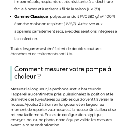
imperméable, respirante et très résistante à la déchirure,
facile à poser et à retirer au fil de la saison (UV 7/8).
Gamme Classique
: polyester enduit PVC 380 g/m², 100 %
étanche mais non respirant (UV 5/8). À réserver aux
appareils parfaitement secs, avec des aérations intégrées à
la confection.
Toutes les gammes bénéficient de doubles coutures
étanches et de traitements anti-UV.
Comment mesurer votre pompe à
chaleur ?
Mesurez la longueur, la profondeur et la hauteur de
l’appareil au centimètre près, puis signalez la position et le
diamètre des tuyauteries ou câbles qui doivent traverser la
housse. Ajoutez 2 à 3 cm en longueur et en largeur au
moment de reporter vos mesures : la housse s’installera et se
retirera facilement. En cas de configuration atypique,
envoyez-nous une photo, notre équipe valide les mesures
avant la mise en fabrication.