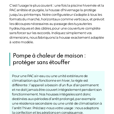
C’est l’usage le plus courant : une fois la piscine hivernée et la
PAC arrêtée et purgée, la housse d’hivernage la protège
jusqu’au printemps. Notre configurateur s’adapte à tous les
formats du marché, horizontaux comme verticaux, et prévoit
les découpes nécessaires au passage des tuyauteries
hydrauliques et des câbles, pour une couverture complète
sans forcer sur les raccords. Indiquez simplement vos
dimensions, nous fabriquons la housse exactement adaptée
à votre modèle.
Pompe à chaleur de maison :
protéger sans étouffer
Pour une PAC air-eau ou une unité extérieure de
climatisation qui fonctionne en hiver, la règle est
différente : l’appareil a besoin d’un flux d’air permanent
et ne doit jamais être couvert intégralement pendant son
fonctionnement. Nos housses intégrales sont donc
destinées aux périodes d’arrêt prolongé, par exemple
une résidence secondaire ou une unité de climatisation à
l’arrêt l’hiver. Précisez-nous votre usage : nous adaptons
la confection et les aérations en conséquence.