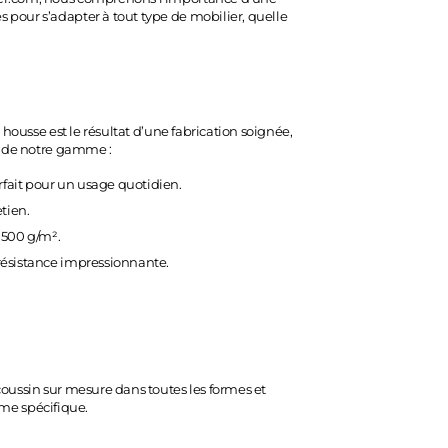
 pour s’adapter à tout type de mobilier, quelle
housse est le résultat d’une fabrication soignée,
es de notre gamme :
rfait pour un usage quotidien.
etien.
 500 g/m².
t résistance impressionnante.
coussin sur mesure dans toutes les formes et
rme spécifique.