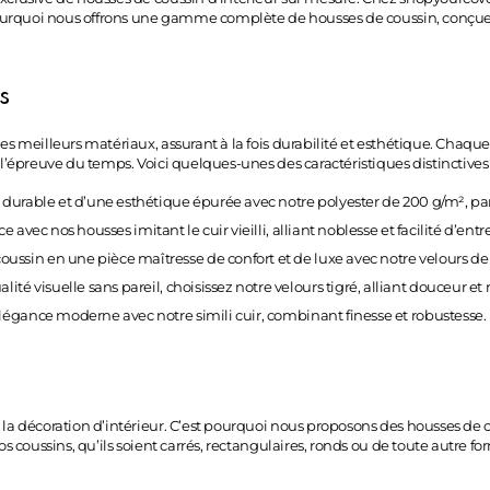
 pourquoi nous offrons une gamme complète de housses de coussin, conçues
s
es meilleurs matériaux, assurant à la fois durabilité et esthétique. Chaque 
à l’épreuve du temps. Voici quelques-unes des caractéristiques distinctiv
rt durable et d’une esthétique épurée avec notre polyester de 200 g/m², pa
avec nos housses imitant le cuir vieilli, alliant noblesse et facilité d’entr
oussin en une pièce maîtresse de confort et de luxe avec notre velours de
alité visuelle sans pareil, choisissez notre velours tigré, alliant douceur e
élégance moderne avec notre simili cuir, combinant finesse et robustesse.
 la décoration d’intérieur. C’est pourquoi nous proposons des housses de 
os coussins, qu’ils soient carrés, rectangulaires, ronds ou de toute autre fo