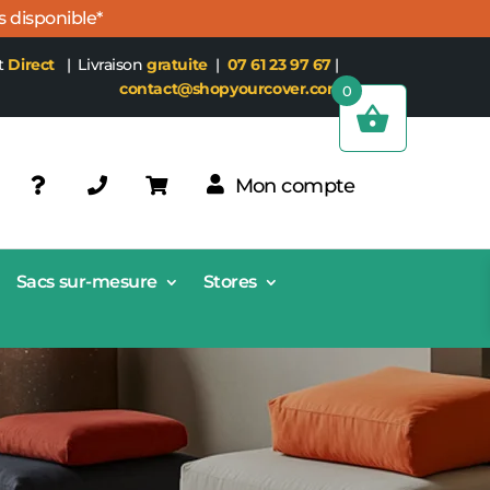
s disponible*
t
Direct
| Livraison
gratuite
|
07 61 23 97 67
|
contact@shopyourcover.com
0
Mon compte
Sacs sur-mesure
Stores