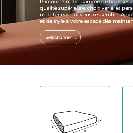
Parcourez notre gamme de housses de
qualité supérieure, choix varié, et per
un intérieur qui vous ressemble. Ajou
et de style à votre espace dès mainten
Sélectionner