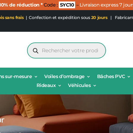
 10% de réduction *
Code :
SYC10
–
Livraison express 7 jour
ois sans frais
|
Confection et expédition sous
20 jours
| Fabrican
Recherche
de
produits
ns sur-mesure
Voiles d’ombrage
Bâches PVC
Rideaux
Véhicules
ur