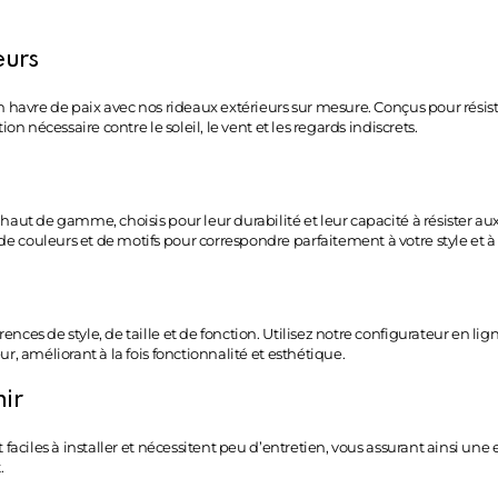
eurs
un havre de paix avec nos rideaux extérieurs sur mesure. Conçus pour rési
on nécessaire contre le soleil, le vent et les regards indiscrets.
haut de gamme, choisis pour leur durabilité et leur capacité à résister au
 couleurs et de motifs pour correspondre parfaitement à votre style et à 
ces de style, de taille et de fonction. Utilisez notre configurateur en lig
r, améliorant à la fois fonctionnalité et esthétique.
nir
 faciles à installer et nécessitent peu d’entretien, vous assurant ainsi une
.