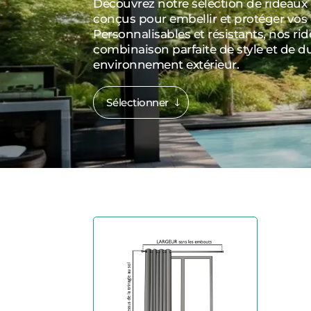
Découvrez notre sélection de rideaux 
conçus pour embellir et protéger vos 
Personnalisables et résistants, nos rid
combinaison parfaite de style et de du
environnement extérieur.
Sélectionner