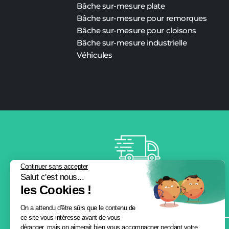
Bâche sur-mesure plate
Bâche
sur-mesure
pour remorques
Bâche
sur-mesure
pour cloisons
Bâche
sur-mesure
industrielle
Véhicules
Continuer sans accepter
Salut c'est nous...
Livraison
les Cookies !
offerte
On a attendu d'être sûrs que le contenu de
ce site vous intéresse avant de vous
déranger, mais on aimerait bien vous accompagner pendant votre