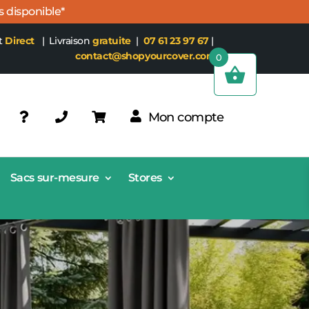
s disponible*
t
Direct
| Livraison
gratuite
|
07 61 23 97 67
|
contact@shopyourcover.com
0
Mon compte
Sacs sur-mesure
Stores