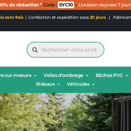
 10% de réduction *
Code :
SYC10
–
Livraison express 7 jour
ois sans frais
|
Confection et expédition sous
20 jours
| Fabrican
Recherche
de
produits
ns sur-mesure
Voiles d’ombrage
Bâches PVC
Rideaux
Véhicules