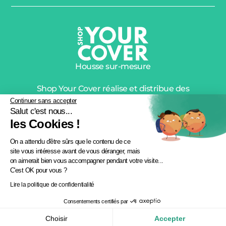
Housse sur-mesure
Shop Your Cover réalise et distribue des
housses de protection de qualité premium
Continuer sans accepter
Salut c'est nous...
depuis plus de 10 ans.
les Cookies !
© 2026 shopyourcover.com –
Création : Allovox
On a attendu d'être sûrs que le contenu de ce
site vous intéresse avant de vous déranger, mais
on aimerait bien vous accompagner pendant votre visite...
C'est OK pour vous ?
Lire la politique de confidentialité
A propos de nous |
FAQ |
CGV |
RGPD |
Consentements certifiés par
Mentions légales
Choisir
Accepter