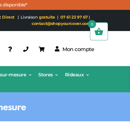
s disponible*
t
Direct
| Livraison
gratuite
|
07 61 23 97 67
|
contact@shopyourcover.com
0
Mon compte
 sur-mesure
Stores
Rideaux
mesure