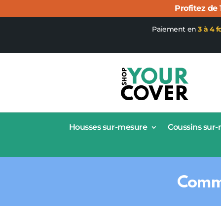
Profitez de
Paiement en
3 à 4 f
Housses sur-mesure
Coussins sur
Comme