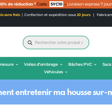
 10% de réduction *
Code :
SYC10
–
Livraison express 7 jour
ois sans frais
|
Confection et expédition sous
20 jours
| Fabrican
Recherche
de
produits
-mesure
Voiles d’ombrage
Bâches PVC
Sacs
Véhicules
nt entretenir ma housse sur-