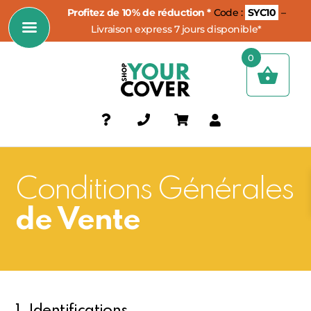
Profitez de 10% de réduction *
Code :
SYC10
–
Livraison express 7 jours disponible*
0
Conditions Générales
de Vente
1. Identifications