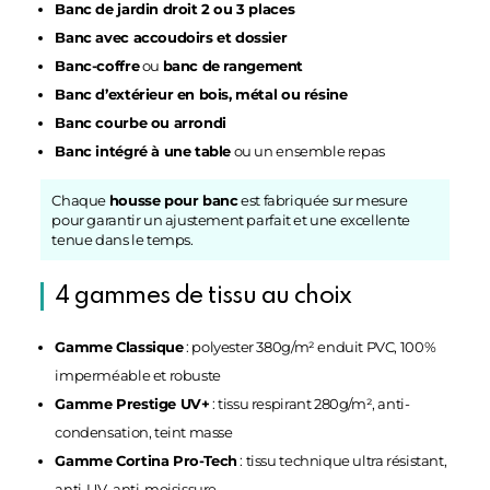
Banc de jardin droit 2 ou 3 places
Banc avec accoudoirs et dossier
Banc-coffre
ou
banc de rangement
Banc d’extérieur en bois, métal ou résine
Banc courbe ou arrondi
Banc intégré à une table
ou un ensemble repas
Chaque
housse pour banc
est fabriquée sur mesure
pour garantir un ajustement parfait et une excellente
tenue dans le temps.
4 gammes de tissu au choix
Gamme Classique
: polyester 380g/m² enduit PVC, 100%
imperméable et robuste
Gamme Prestige UV+
: tissu respirant 280g/m², anti-
condensation, teint masse
Gamme Cortina Pro-Tech
: tissu technique ultra résistant,
anti-UV, anti-moisissure