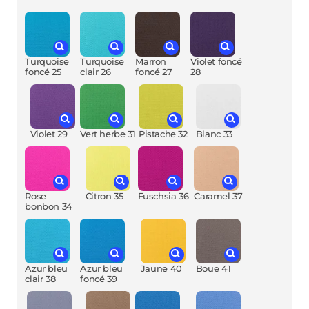
Turquoise
Turquoise
Marron
Violet foncé
foncé 25
clair 26
foncé 27
28
Violet 29
Vert herbe 31
Pistache 32
Blanc 33
Rose
Citron 35
Fuschsia 36
Caramel 37
bonbon 34
Azur bleu
Azur bleu
Jaune 40
Boue 41
clair 38
foncé 39