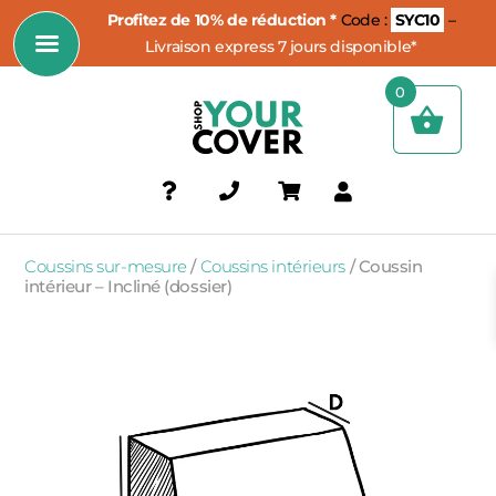
Profitez de 10% de réduction *
Code :
SYC10
–
Livraison express 7 jours disponible*
0
Coussins sur-mesure
/
Coussins intérieurs
/
Coussin
intérieur – Incliné (dossier)