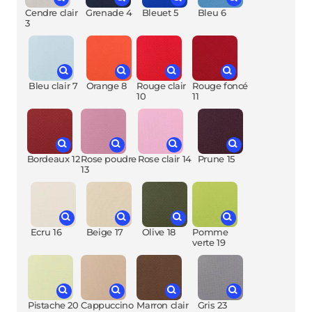
Cendre clair
Grenade 4
Bleuet 5
Bleu 6
3
Bleu clair 7
Orange 8
Rouge clair
Rouge foncé
10
11
Bordeaux 12
Rose poudre
Rose clair 14
Prune 15
13
Ecru 16
Beige 17
Olive 18
Pomme
verte 19
Pistache 20
Cappuccino
Marron clair
Gris 23