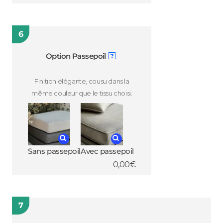
6
Option Passepoil
?
Finition élégante, cousu dans la
même couleur que le tissu choisi.
Sans passepoil
Avec passepoil
0,00
€
7