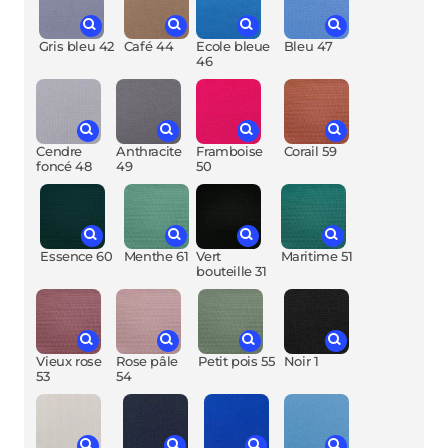
Gris bleu 42
Café 44
Ecole bleue
Bleu 47
46
Cendre
Anthracite
Framboise
Corail 59
foncé 48
49
50
Essence 60
Menthe 61
Vert
Maritime 51
bouteille 31
Vieux rose
Rose pâle
Petit pois 55
Noir 1
53
54